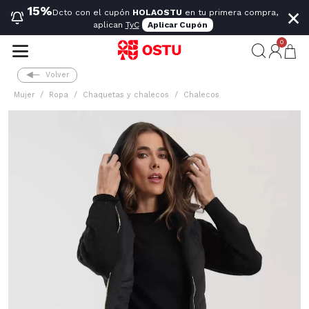
×
15%
Dcto con el cupón
HOLAOSTU
en tu primera compra,
aplican
TyC
Aplicar Cupón
0
Volver
Mujer
Ropa
Chaquetas y chalecos
Chalecos