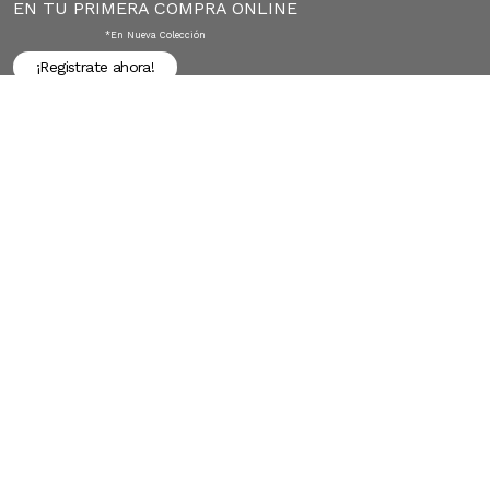
EN TU PRIMERA COMPRA ONLINE
*en Nueva Colección
¡Registrate ahora!
Envío gratis desde
$30.00
Devoluciones
Compra 1
sin costo
segura
Búsquedas en tendencias
Jeans para mujer
Jeans para hombre
Buzos para hombre
Camisetas para hombre