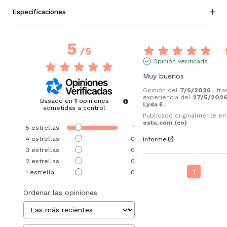
Especificaciones
5
/
5
Opinión verificada
Muy buenos
Opinión del
7/6/2026
, tr
experiencia del
27/5/202
Basado en
1
opiniones
Lyda E.
sometidas a control
Publicado originalmente en
ostu.com (co)
5
estrellas
1
4
estrellas
0
Informe
3
estrellas
0
2
estrellas
0
1
1
estrella
0
Ordenar las opiniones