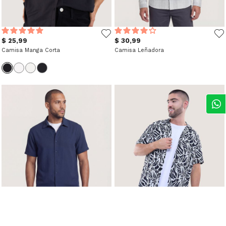
$ 25,99
$ 30,99
Camisa Manga Corta
Camisa Leñadora
$ 18,19
$ 25,99
-30%