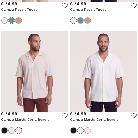
$ 24,99
$ 24,99
Camisa Resort Tricot
Camisa Resort Tricot
$ 24,99
$ 24,99
Camisa Manga Corta Resort
Camisa Manga Corta Resort