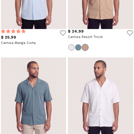
$ 24,99
$ 25,99
Camisa Resort Tricot
Camisa Manga Corta