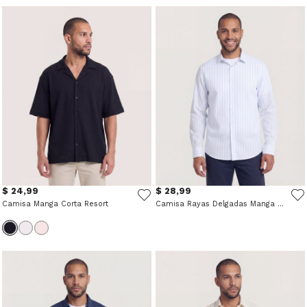
$ 24,99
$ 28,99
Camisa Manga Corta Resort
Camisa Rayas Delgadas Manga Larga