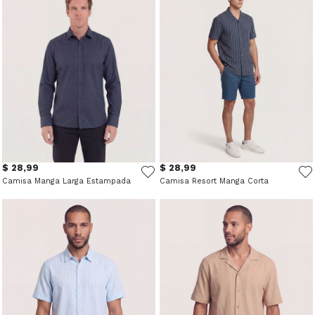
$ 28,99
$ 28,99
Camisa Manga Larga Estampada
Camisa Resort Manga Corta