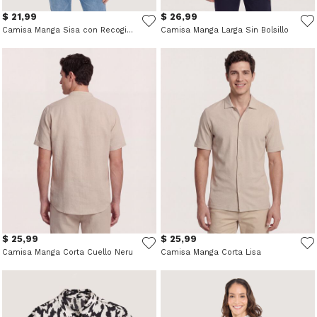
$ 21,99
$ 26,99
Camisa Manga Sisa con Recogido
Camisa Manga Larga Sin Bolsillo
$ 25,99
$ 25,99
Camisa Manga Corta Cuello Neru
Camisa Manga Corta Lisa