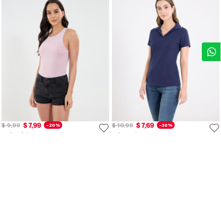
$ 7,99
$ 7,69
$ 9,99
$ 10,99
-20%
-30%
Body Básico Manga Sisa
Polo Basica