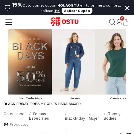
×
15%
Dcto con el cupón
HOLAOSTU
en tu primera compra,
aplican
TyC
Aplicar Cupón
0
Ver Todo Mujer
Jeans
Camisetas
BLACK FRIDAY TOPS Y BODIES PARA MUJER
Este Black Friday, no te pierdas nuestras ofertas en Black Friday tops y bodies para mujer. Cómodos, prácticos y versátiles para tu ritmo de vida. Compra en OSTU y disfruta de los descuentos exclusivos.
Mostrar más
Colecciones
Fechas
Tops y
Especiales
Blackfriday
Mujer
Bodies
54
Productos