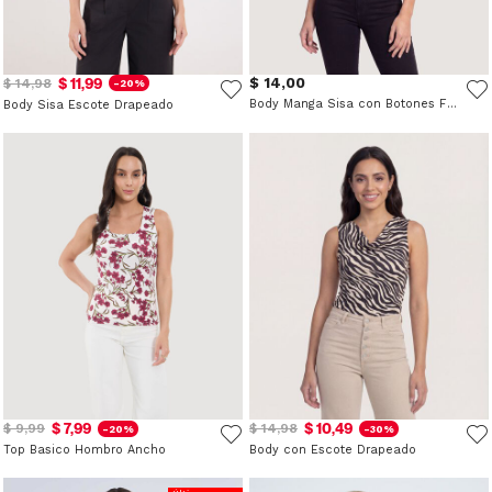
$ 11,99
$ 14,00
$ 14,98
-20%
Body Manga Sisa con Botones Frontales
Body Sisa Escote Drapeado
$ 7,99
$ 10,49
$ 9,99
$ 14,98
-20%
-30%
Top Basico Hombro Ancho
Body con Escote Drapeado