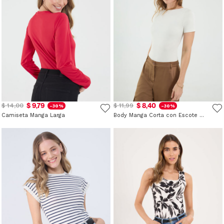
$ 9,79
$ 8,40
$ 14,00
$ 11,99
-30%
-30%
Camiseta Manga Larga
Body Manga Corta con Escote Ojal