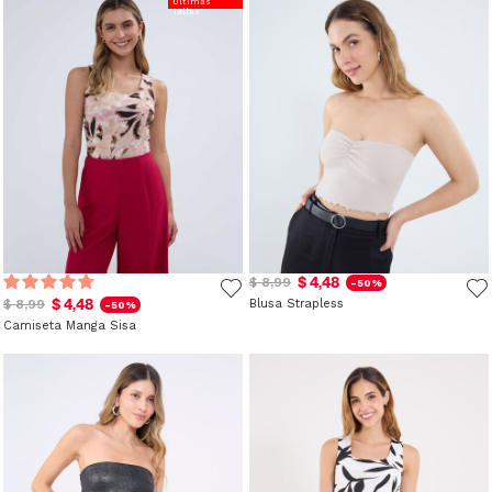
Últimas
Tallas
$ 4,48
$ 8,99
-50%
$ 4,48
$ 8,99
Blusa Strapless
-50%
Camiseta Manga Sisa