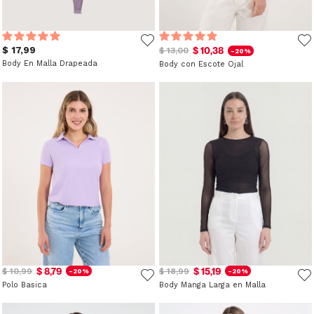
$ 17,99
$ 10,38
$ 13,00
-20%
Body En Malla Drapeada
Body con Escote Ojal
$ 8,79
$ 15,19
$ 10,99
$ 18,99
-20%
-20%
Polo Basica
Body Manga Larga en Malla