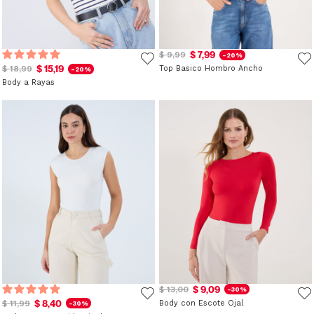
$ 7,99
$ 9,99
-20%
$ 15,19
$ 18,99
Top Basico Hombro Ancho
-20%
Body a Rayas
$ 9,09
$ 13,00
-30%
$ 8,40
$ 11,99
Body con Escote Ojal
-30%