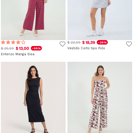
$ 18,39
$ 22,99
-20%
$ 13,00
$ 25,99
Vestido Corto tipo Polo
-50%
Enterizo Manga Sisa