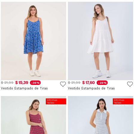
$ 15,39
$ 17,60
$ 21,99
$ 21,99
-30%
-20%
Vestido Estampado de Tiras
Vestido Estampado de Tiras
Últimas
Últimas
Tallas
Tallas
20%Dcto Extra
20%Dcto Extra