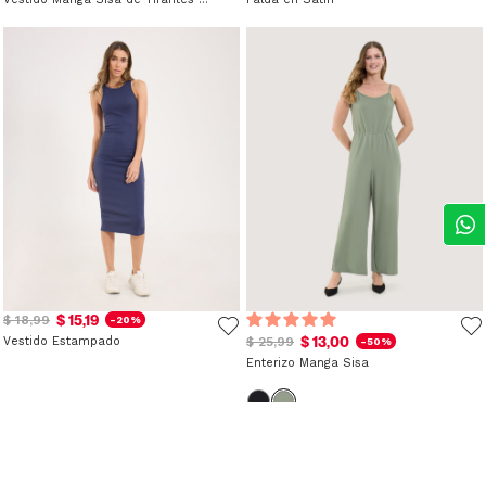
$ 15,19
$ 18,99
-20%
$ 13,00
Vestido Estampado
$ 25,99
-50%
Enterizo Manga Sisa