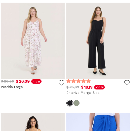
$ 26,09
$ 28,99
-10%
$ 18,19
Vestido Largo
$ 25,99
-30%
Enterizo Manga Sisa