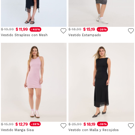
$ 11,99
$ 15,19
$ 19,99
$ 18,99
-40%
-20%
Vestido Strapless con Mesh
Vestido Estampado
$ 12,79
$ 18,19
$ 15,99
$ 25,99
-20%
-30%
Vestido Manga Sisa
Vestido con Malla y Recojidos