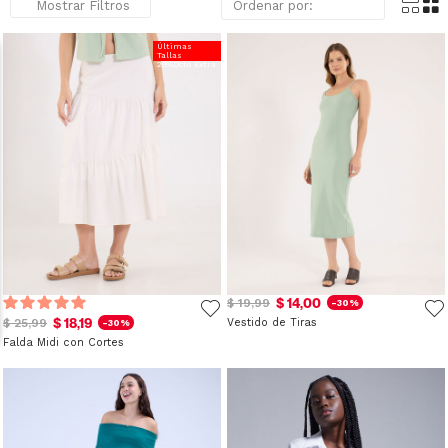
Mostrar Filtros
Últimas
Tallas
20%Dcto Extra
$ 14,00
$ 19,99
-30%
$ 18,19
$ 25,99
Vestido de Tiras
-30%
Falda Midi con Cortes