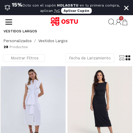
×
15%
Dcto con el cupón
HOLAOSTU
en tu primera compra,
aplican
TyC
Aplicar Cupón
0
VESTIDOS LARGOS
Personalizados
Vestidos Largos
28
Productos
Mostrar Filtros