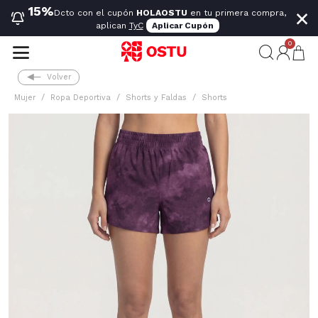
×
15%
Dcto con el cupón
HOLAOSTU
en tu primera compra,
aplican
TyC
Aplicar Cupón
0
Volver
Mujer
Ropa Deportiva
Shorts y Faldas
Shorts