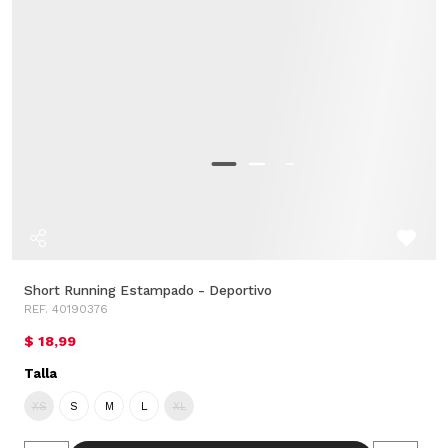
Short Running Estampado - Deportivo
REF. 40190376
$ 18,99
Talla
XS
S
M
L
XL