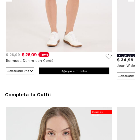
$ 26,09
$ 28,99
-10%
Fit Wide Leg
$ 34,99
Bermuda Denim con Cordón
Jean Wide L
Agregar a mi bolsa
Completa tu Outfit
Últimas
Tallas