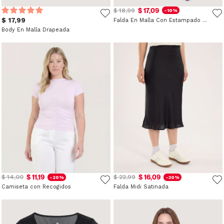
$ 17,09
$ 18,99
-10%
$ 17,99
Falda En Malla Con Estampado Abstracto
Body En Malla Drapeada
$ 11,19
$ 16,09
$ 14,00
$ 22,99
-20%
-30%
Camiseta con Recogidos
Falda Midi Satinada