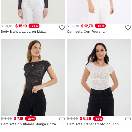
$ 15,19
$ 12,79
$ 18,99
$ 15,99
-20%
-20%
Body Manga Larga en Malla
Camiseta Con Pedrería
$ 7,19
$ 6,29
$ 8,99
$ 8,99
-20%
-30%
Camiseta en Blonda Manga Corta
Camiseta Transparente en Blonda