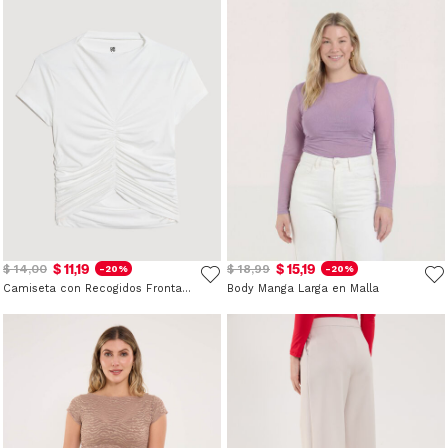
$ 11,19
$ 15,19
$ 14,00
$ 18,99
-20%
-20%
Camiseta con Recogidos Frontales
Body Manga Larga en Malla