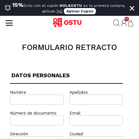
×
15%
Dcto con el cupón
HOLAOSTU
en tu primera compra,
aplican
TyC
Aplicar Cupón
0
FORMULARIO RETRACTO
DATOS PERSONALES
Nombre
Apellidos
Número de documento
Email
Dirección
Ciudad