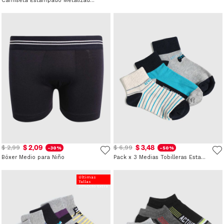
Camiseta Estampado Metalizado para Niño
$ 2,09
$ 3,48
$ 2,99
$ 6,99
-30%
-50%
Bóxer Medio para Niño
Pack x 3 Medias Tobilleras Estampado Gamer para Niño
Últimas
Tallas
20%Dcto Extra