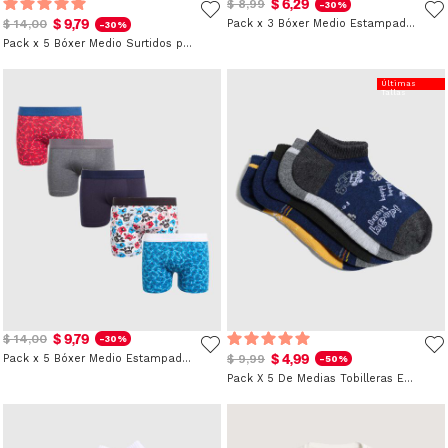
$ 6,29
$ 8,99
-30%
$ 9,79
$ 14,00
Pack x 3 Bóxer Medio Estampados de Monstruos para Niño
-30%
Pack x 5 Bóxer Medio Surtidos para Niño
Últimas
Tallas
$ 9,79
$ 14,00
-30%
$ 4,99
Pack x 5 Bóxer Medio Estampados de Monstruos para Niño
$ 9,99
-50%
Pack X 5 De Medias Tobilleras Estampadas para Niño