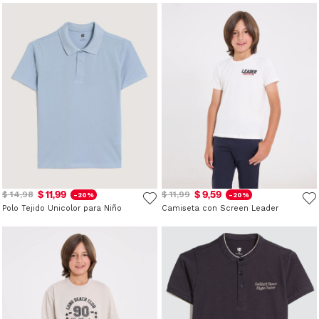
$ 11,99
$ 9,59
$ 14,98
$ 11,99
-20%
-20%
Polo Tejido Unicolor para Niño
Camiseta con Screen Leader