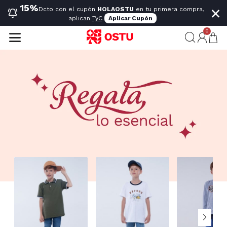
×
15%
Dcto con el cupón
HOLAOSTU
en tu primera compra,
aplican
TyC
Aplicar Cupón
0