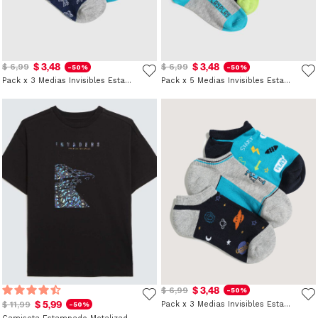
$ 3,48
$ 3,48
$ 6,99
$ 6,99
-50%
-50%
Pack x 3 Medias Invisibles Estampadas para Niño
Pack x 5 Medias Invisibles Estampado Gamer para Niño
$ 3,48
$ 6,99
-50%
$ 5,99
$ 11,99
Pack x 3 Medias Invisibles Estampado de Naves para Niño
-50%