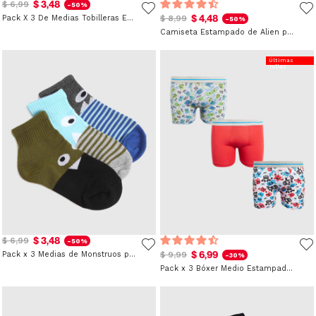
$ 3,48
$ 6,99
-50%
$ 4,48
Pack X 3 De Medias Tobilleras Estampadas De Figuras para Niño
$ 8,99
-50%
Camiseta Estampado de Alien para Niño
Últimas
Tallas
$ 3,48
$ 6,99
-50%
$ 6,99
Pack x 3 Medias de Monstruos para Niño
$ 9,99
-30%
Pack x 3 Bóxer Medio Estampado para Niño