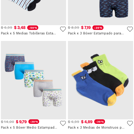
$ 3,48
$ 7,19
$ 6,99
$ 8,99
-50%
-20%
Pack x 5 Medias Tobilleras Estampado Videojuegos para Niño
Pack x 3 Bóxer Estampado para Niño
$ 9,79
$ 4,89
$ 14,00
$ 6,99
-30%
-30%
Pack x 5 Bóxer Medio Estampados para Niño
Pack x 3 Medias de Monstruos para Niño