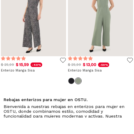
$ 15,59
$ 13,00
$ 25,99
$ 25,99
-40%
-50%
Enterizo Manga Sisa
Enterizo Manga Sisa
Rebajas enterizos para mujer en OSTU.
Bienvenida a nuestras rebajas en enterizos para mujer en
OSTU, donde combinamos estilo, comodidad y
funcionalidad para mujeres modernas y activas. Nuestra
colección de enterizos está diseñada pensando en
facilitarte la vida y mantenerte cómoda y elegante en
cualquier situación. Variedad de estilos y opciones