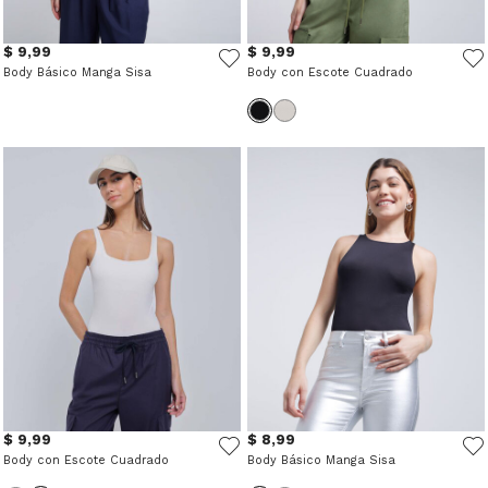
$ 9,99
$ 9,99
Body Básico Manga Sisa
Body con Escote Cuadrado
$ 9,99
$ 8,99
Body con Escote Cuadrado
Body Básico Manga Sisa