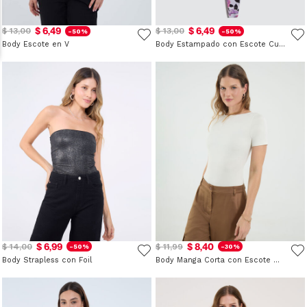
$ 6,49
$ 6,49
$ 13,00
$ 13,00
-50%
-50%
Body Escote en V
Body Estampado con Escote Cuadrado
$ 6,99
$ 8,40
$ 14,00
$ 11,99
-50%
-30%
Body Strapless con Foil
Body Manga Corta con Escote Ojal