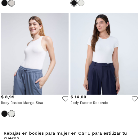
$ 8,99
$ 14,00
Body Básico Manga Sisa
Body Escote Redondo
Rebajas en bodies para mujer en OSTU para estilizar tu
cuerpo.