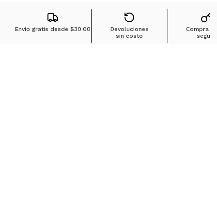
Envío gratis desde
$30.00
Devoluciones
Compra 1
sin costo
segura
Búsquedas en tendencias
Jeans para mujer
Jeans para hombre
Buzos para hombre
Camisetas para hombre
Chaquetas para hombre
Ver más
▼
Sobre Ostu
Políticas