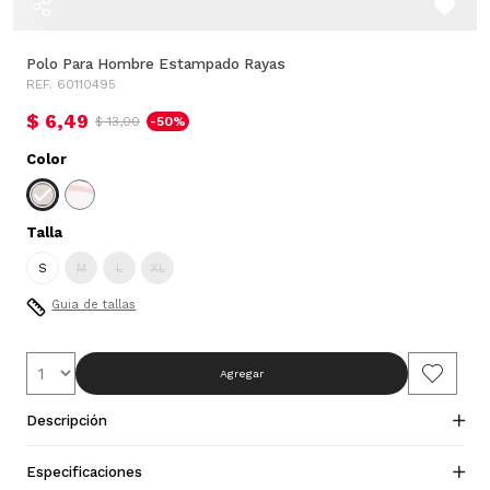
Polo Para Hombre Estampado Rayas
REF. 60110495
$ 6,49
$ 13,00
-50%
Color
Talla
S
M
L
XL
Guia de tallas
Agregar
Descripción
Especificaciones