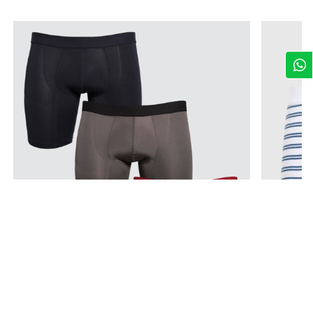
$ 9,79
$ 5,
$ 14,00
$ 6,99
-30%