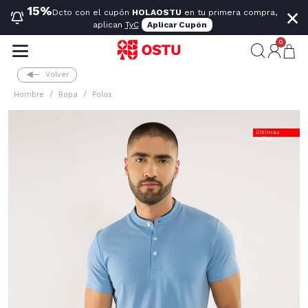
×
15%
Dcto con el cupón
HOLAOSTU
en tu primera compra,
aplican
TyC
Aplicar Cupón
0
Volver
Hombre
Ropa
Polos
Últimas
Tallas