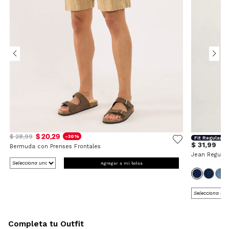
$ 20,29
$ 28,99
-30%
Fit Regular
$ 31,99
Bermuda con Prenses Frontales
Jean Regular
Agregar a mi bolsa
Completa tu Outfit