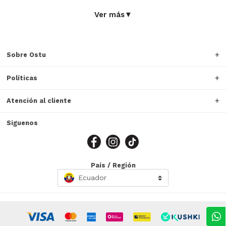
actividades del día a día.
Ver más
▼
¿Por qué elegir pantalones de lino?
Porque son cómodos, frescos y fáciles de usar, ideales
para rutinas activas sin complicaciones.
Sobre Ostu
Políticas
Atención al cliente
Siguenos
País / Región
Ecuador