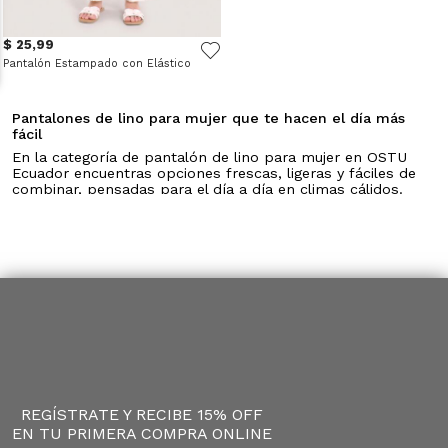
$ 25,99
Pantalón Estampado con Elástico
Pantalones de lino para mujer que te hacen el día más
fácil
En la categoría de pantalón de lino para mujer en OSTU
Ecuador encuentras opciones frescas, ligeras y fáciles de
combinar, pensadas para el día a día en climas cálidos.
Aquí puedes explorar siluetas amplias, cortes rectos y
diseños relajados que se adaptan a diferentes planes,
desde salidas casuales hasta momentos más tranquilos,
siempre con un enfoque práctico y cómodo.
Pantalones de lino frescos para climas cálidos
El lino es perfecto para temperaturas altas. Su ligereza
permite mayor frescura durante el día, evitando esa
sensación de calor incómodo. Estos pantalones son
ideales para el clima de Ecuador, ya que te ayudan a
mantenerte cómoda mientras realizas tus actividades
diarias.
Pantalones de lino amplios para mayor comodidad
Las siluetas amplias son una de las favoritas cuando se
REGÍSTRATE Y RECIBE 15% OFF
trata de pantalones de lino. Permiten mayor movimiento
y aportan una sensación relajada que funciona muy bien
EN TU PRIMERA COMPRA ONLINE
en el día a día.