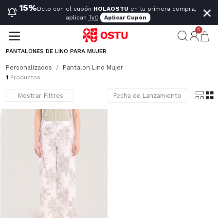
×
15%
Dcto con el cupón
HOLAOSTU
en tu primera compra,
aplican
TyC
Aplicar Cupón
0
PANTALONES DE LINO PARA MUJER
Descubre pantalones de lino para mujer en OSTU Ecuador. Diseños frescos, ligeros y prácticos que se adaptan a tu rutina. Perfectos para climas cálidos y para crear looks cómodos sin perder tiempo.
Mostrar más
Personalizados
Pantalon Lino Mujer
1
Productos
Mostrar Filtros