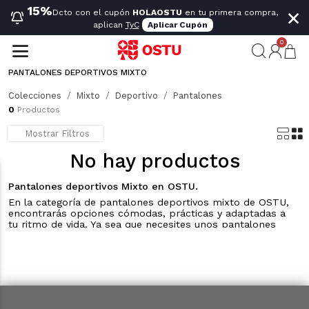
×
15%
Dcto con el cupón
HOLAOSTU
en tu primera compra,
aplican
TyC
Aplicar Cupón
0
PANTALONES DEPORTIVOS MIXTO
Encuentra los pantalones deportivos mixto para hombre y mujer en OSTU. Hechos con materiales transpirables y cómodos, perfectos para cualquier actividad. Solo para muchas veces, porque cada paso debe ser cómodo y funcional.
Mostrar más
Colecciones
Mixto
Deportivo
Pantalones
0
Productos
Mostrar Filtros
No hay productos
Pantalones deportivos Mixto en OSTU.
En la categoría de pantalones deportivos mixto de OSTU,
encontrarás opciones cómodas, prácticas y adaptadas a
tu ritmo de vida. Ya sea que necesites unos pantalones
para hacer ejercicio, un día de descanso o para un look
más casual, nuestra colección ofrece la versatilidad que
buscas. Con tejidos de alta calidad, nuestros pantalones
deportivos ofrecen transpirabilidad, flexibilidad y
comodidad durante todo el día, manteniéndote fresco y
libre para moverte como desees. Todo esto con la
promesa de ser solo para muchas veces, porque