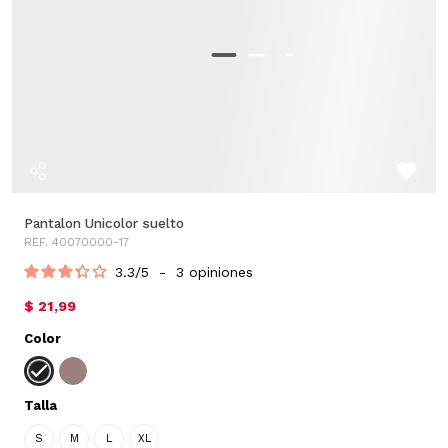
Pantalon Unicolor suelto
REF. 40070000-17
3.3
/
5
-
3
opiniones
$ 21,99
Color
Talla
S
M
L
XL