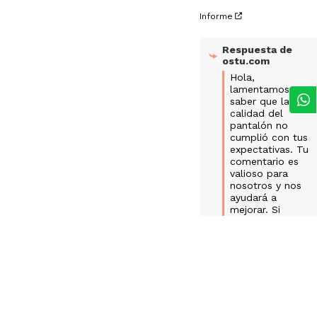
Informe
Respuesta de
ostu.com
Hola, 
lamentamos 
saber que la 
calidad del 
pantalón no 
cumplió con tus 
expectativas. Tu 
comentario es 
valioso para 
nosotros y nos 
ayudará a 
mejorar. Si 
deseas discutir 
tu experiencia o 
necesitas 
asistencia 
adicional, por 
favor, no dudes 
en contactarnos. 
¡Estamos aquí 