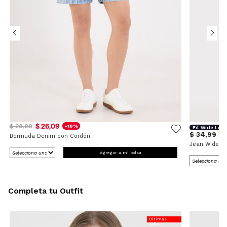
$ 26,09
$ 28,99
-10%
Fit Wide Leg
$ 34,99
Bermuda Denim con Cordón
Jean Wide L
Agregar a mi bolsa
Completa tu Outfit
Últimas
Tallas