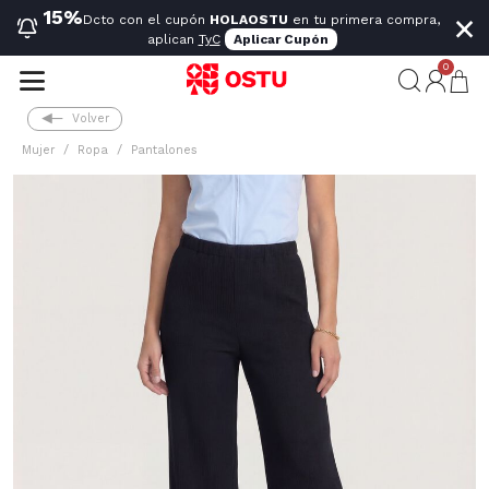
×
15%
Dcto con el cupón
HOLAOSTU
en tu primera compra,
aplican
TyC
Aplicar Cupón
0
Volver
Mujer
Ropa
Pantalones