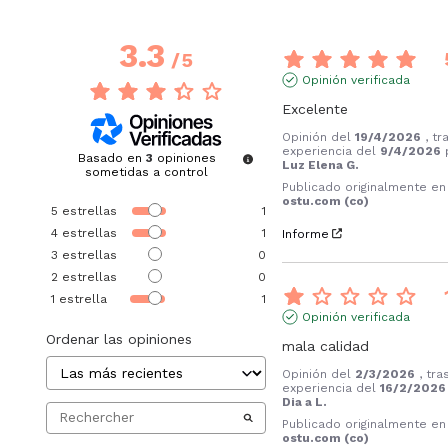
3.3
/
5
Opinión verificada
Excelente
Opinión del
19/4/2026
, tr
experiencia del
9/4/2026
Basado en
3
opiniones
Luz Elena G.
sometidas a control
Publicado originalmente en
ostu.com (co)
5
estrellas
1
4
estrellas
1
Informe
3
estrellas
0
2
estrellas
0
1
estrella
1
Opinión verificada
Ordenar las opiniones
mala calidad
Opinión del
2/3/2026
, tra
experiencia del
16/2/2026
Dia a L.
Publicado originalmente en
ostu.com (co)