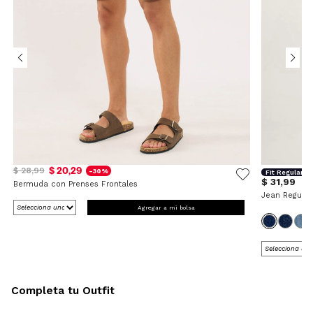
$ 20,29
$ 28,99
-30%
Fit Regular
$ 31,99
Bermuda con Prenses Frontales
Jean Regular
Agregar a mi bolsa
Completa tu Outfit