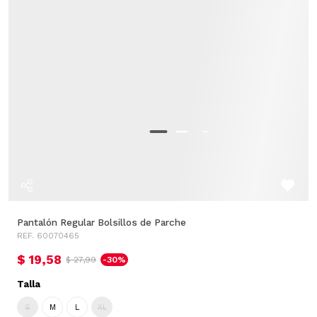
Pantalón Regular Bolsillos de Parche
REF. 60070465
$ 19,58
$ 27,99
-30%
Talla
S
M
L
XL