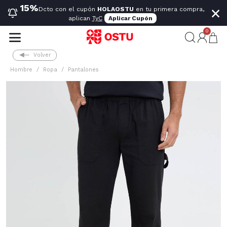
×
15%
Dcto con el cupón
HOLAOSTU
en tu primera compra,
aplican
TyC
Aplicar Cupón
0
Volver
Hombre
Ropa
Pantalones