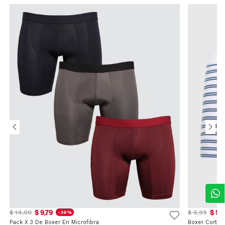
$ 9,79
$ 5,
$ 14,00
$ 6,99
-30%
Pack X 3 De Boxer En Microfibra
Boxer Corto 