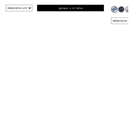
Agregar a mi bolsa
REGÍSTRATE Y RECIBE 15% OFF
EN TU PRIMERA COMPRA ONLINE
*en Nueva Colección
¡Registrate ahora!