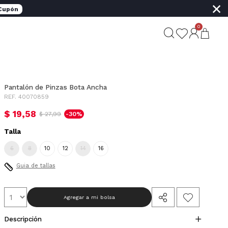
×
 Cupón
0
Pantalón de Pinzas Bota Ancha
REF. 40070859
$ 19,58
$ 27,99
-30%
Talla
6
8
10
12
14
16
Guia de tallas
Agregar a mi bolsa
Descripción