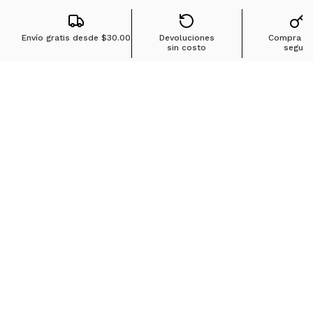
Envío gratis desde
$30.00
Devoluciones
Compra 1
sin costo
segura
Búsquedas en tendencias
Jeans para mujer
Jeans para hombre
Buzos para hombre
Camisetas para hombre
Chaquetas para hombre
Ver más
▼
Sobre Ostu
Políticas