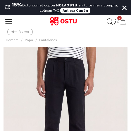
×
15%
Dcto con el cupón
HOLAOSTU
en tu primera compra,
aplican
TyC
Aplicar Cupón
0
Volver
Hombre
Ropa
Pantalones