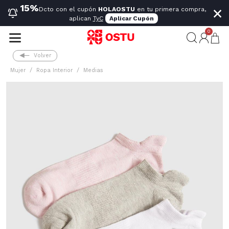
×
15%
Dcto con el cupón
HOLAOSTU
en tu primera compra,
aplican
TyC
Aplicar Cupón
0
Volver
Mujer
Ropa Interior
Medias