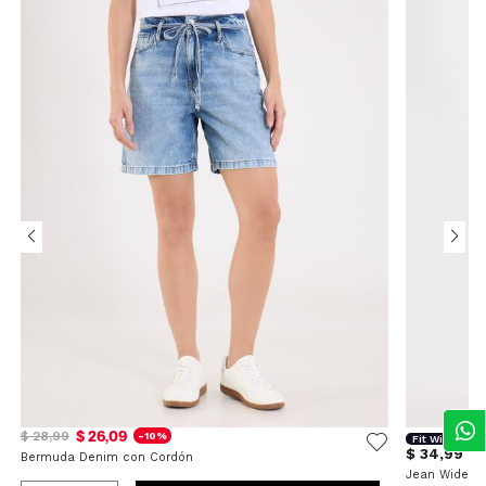
$ 26,09
$ 28,99
-10%
Fit Wide Leg
$ 34,99
Bermuda Denim con Cordón
Jean Wide L