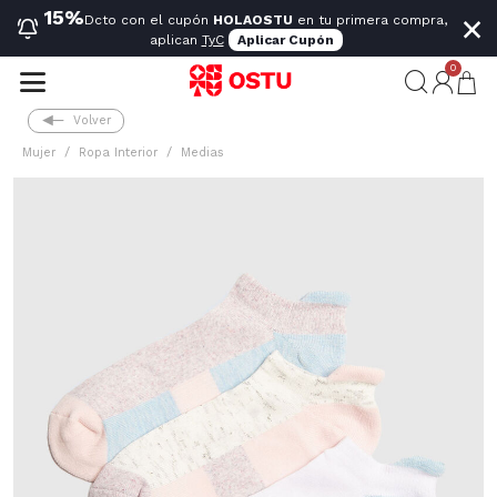
×
15%
Dcto con el cupón
HOLAOSTU
en tu primera compra,
aplican
TyC
Aplicar Cupón
0
Volver
Mujer
Ropa Interior
Medias