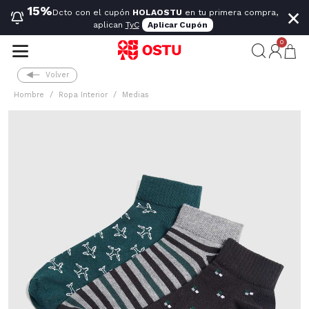
×
15%
Dcto con el cupón
HOLAOSTU
en tu primera compra,
aplican
TyC
Aplicar Cupón
0
Volver
Hombre
Ropa Interior
Medias