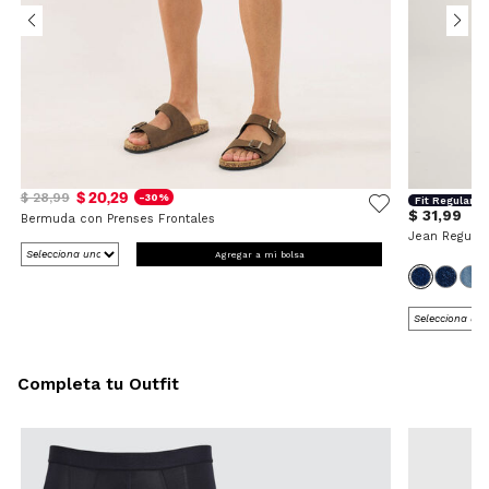
$ 20,29
$ 28,99
-30%
Fit Regular
$ 31,99
Bermuda con Prenses Frontales
Jean Regular
Agregar a mi bolsa
Completa tu Outfit