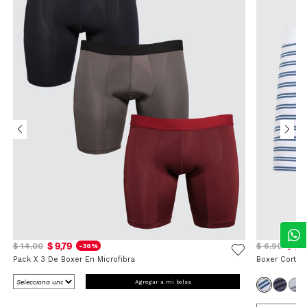
$ 9,79
$ 5,
$ 14,00
$ 6,99
-30%
Pack X 3 De Boxer En Microfibra
Boxer Corto 
Agregar a mi bolsa