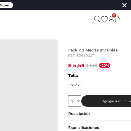
×
 Cupón
0
Pack x 3 Medias Invisibles
REF. 60980327
$ 5,59
$ 6,99
-20%
Talla
10-12
Agregar a mi bols
Descripción
Especificaciones