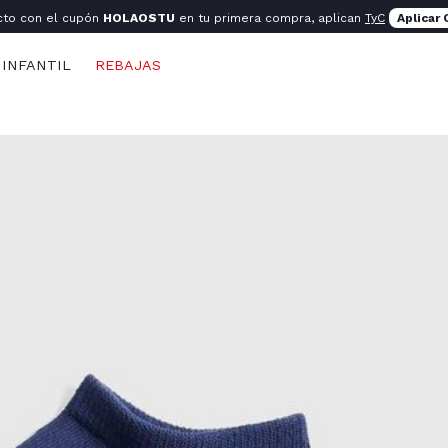
cto con el cupón
HOLAOSTU
en tu primera compra, aplican
TyC
Aplicar
INFANTIL
REBAJAS