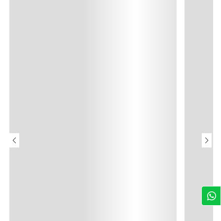
$ 26,09
$ 28,99
-10%
Fit Wide Leg
$ 34,99
Bermuda Denim con Cordón
Jean Wide L