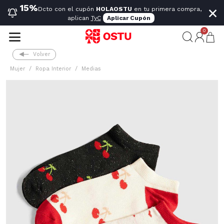
×
15%
Dcto con el cupón
HOLAOSTU
en tu primera compra,
aplican
TyC
Aplicar Cupón
0
Volver
Mujer
Ropa Interior
Medias