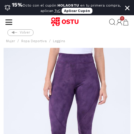
×
15%
Dcto con el cupón
HOLAOSTU
en tu primera compra,
aplican
TyC
Aplicar Cupón
0
Volver
Mujer
Ropa Deportiva
Leggins