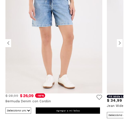
$ 26,09
$ 28,99
-10%
Fit Wide Leg
$ 34,99
Bermuda Denim con Cordón
Jean Wide L
Agregar a mi bolsa