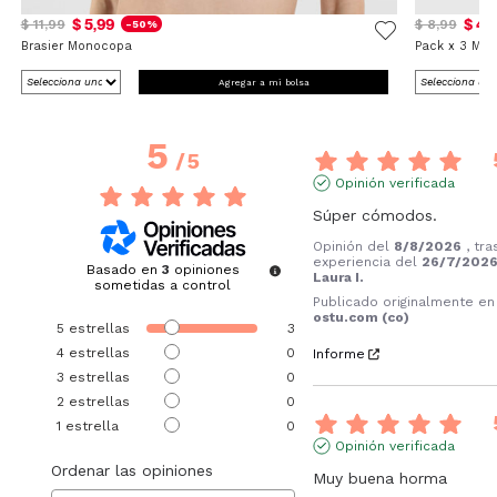
$ 5,99
$ 4,
$ 11,99
$ 8,99
-50%
Brasier Monocopa
Pack x 3 Med
Agregar a mi bolsa
5
/
5
Opinión verificada
Súper cómodos.
Opinión del
8/8/2026
, tr
experiencia del
26/7/202
Basado en
3
opiniones
Laura I.
sometidas a control
Publicado originalmente en
ostu.com (co)
5
estrellas
3
4
estrellas
0
Informe
3
estrellas
0
2
estrellas
0
1
estrella
0
Opinión verificada
Ordenar las opiniones
Muy buena horma