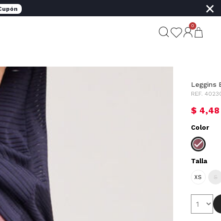
×
 Cupón
0
Leggins B
REF. 4023
$ 4,48
Color
Talla
XS
S