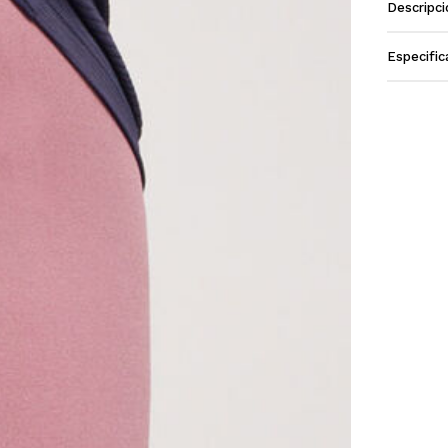
Descripci
Especific