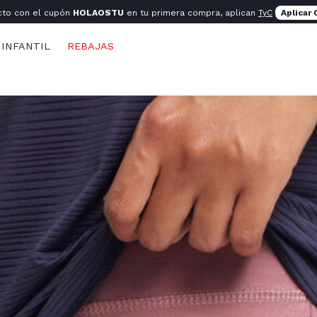
cto con el cupón
HOLAOSTU
en tu primera compra, aplican
TyC
Aplicar
INFANTIL
REBAJAS
s