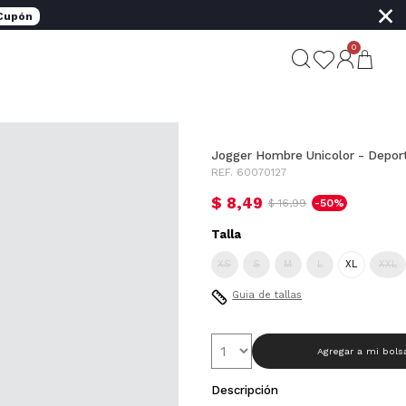
×
 Cupón
0
Jogger Hombre Unicolor - Deport
REF. 60070127
$ 8,49
$ 16,99
-50%
Talla
XS
S
M
L
XL
XXL
Guia de tallas
Agregar a mi bols
Descripción