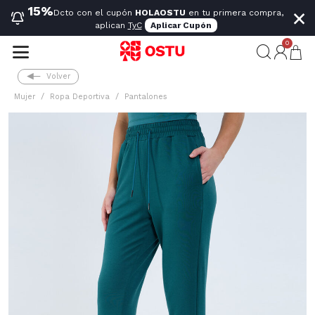
×
15%
Dcto con el cupón
HOLAOSTU
en tu primera compra,
aplican
TyC
Aplicar Cupón
0
Volver
Mujer
Ropa Deportiva
Pantalones