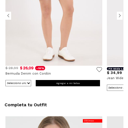
$ 26,09
$ 28,99
-10%
Fit Wide Leg
$ 34,99
Bermuda Denim con Cordón
Jean Wide L
Agregar a mi bolsa
Completa tu Outfit
Últimas
Tallas