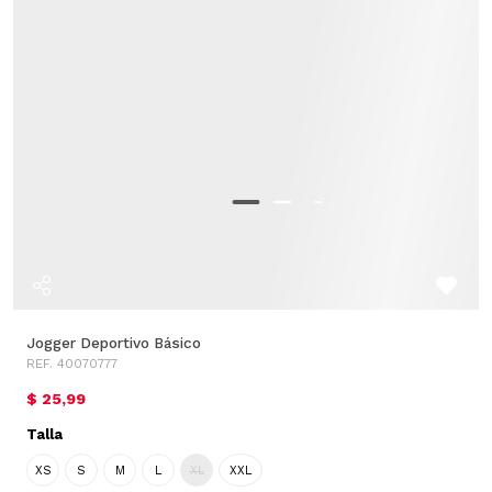
Jogger Deportivo Básico
REF. 40070777
$ 25,99
Talla
XS
S
M
L
XL
XXL