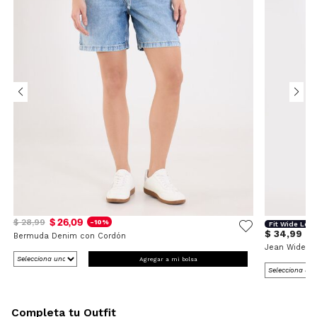
$ 26,09
$ 28,99
-10%
Fit Wide Leg
$ 34,99
Bermuda Denim con Cordón
Jean Wide L
Agregar a mi bolsa
Completa tu Outfit