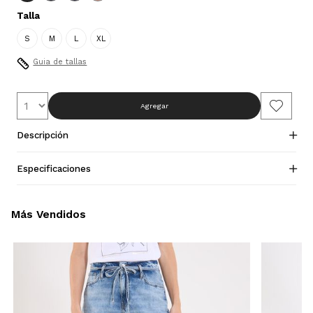
Talla
S
M
L
XL
Guia de tallas
Agregar
Descripción
Especificaciones
Más Vendidos