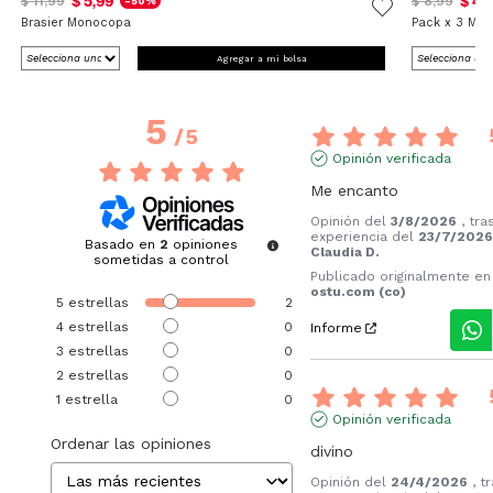
$ 5,99
$ 4,
$ 11,99
$ 8,99
-50%
Brasier Monocopa
Pack x 3 Med
Agregar a mi bolsa
5
/
5
Opinión verificada
Me encanto
Opinión del
3/8/2026
, tra
experiencia del
23/7/202
Basado en
2
opiniones
Claudia D.
sometidas a control
Publicado originalmente en
ostu.com (co)
5
estrellas
2
4
estrellas
0
Informe
3
estrellas
0
2
estrellas
0
1
estrella
0
Opinión verificada
Ordenar las opiniones
divino
Opinión del
24/4/2026
, t