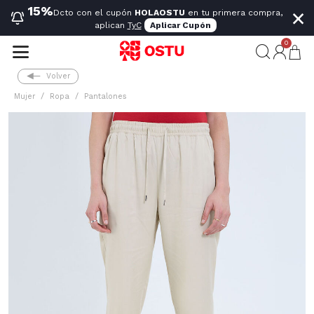
×
15%
Dcto con el cupón
HOLAOSTU
en tu primera compra,
aplican
TyC
Aplicar Cupón
0
Volver
Mujer
Ropa
Pantalones