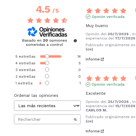
4.5
/
5
Opinión verificada
Muy bueno
Opinión del
30/7/2026
, t
experiencia del
17/7/2026
Basado en
20
opiniones
sometidas a control
Publicado originalmente e
(co)
5
estrellas
14
Informe
4
estrellas
5
3
estrellas
0
2
estrellas
0
1
estrella
1
Opinión verificada
Excelente
Ordenar las opiniones
Opinión del
25/7/2026
, t
experiencia del
15/7/2026
CARLOS M.
Publicado originalmente e
(co)
Informe