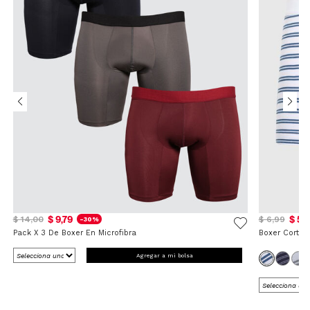
$ 9,79
$ 5,
$ 14,00
$ 6,99
-30%
Pack X 3 De Boxer En Microfibra
Boxer Corto 
Agregar a mi bolsa