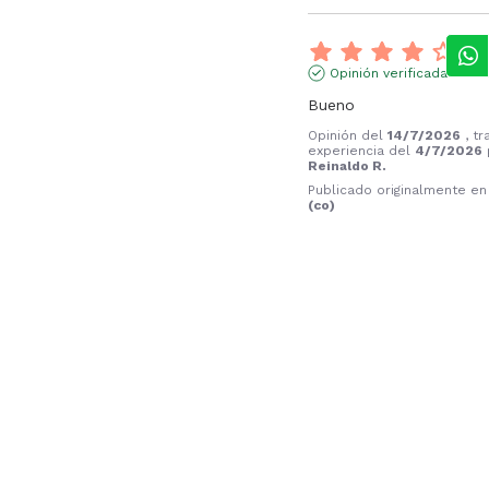
Opinión verificada
Bueno
Opinión del
14/7/2026
, t
experiencia del
4/7/2026
Reinaldo R.
Publicado originalmente e
(co)
Informe
Opinión verificada
El color es exacto a la d
referencia, buena calida
Opinión del
8/7/2026
, tr
experiencia del
25/6/202
SANDRA M.
Publicado originalmente e
(co)