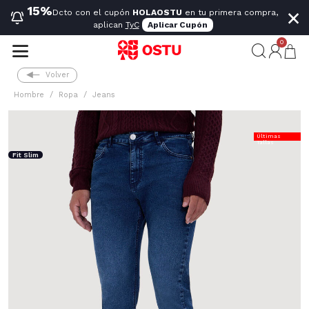
×
15%
Dcto con el cupón
HOLAOSTU
en tu primera compra,
aplican
TyC
Aplicar Cupón
0
Volver
Hombre
Ropa
Jeans
Últimas
Tallas
Fit Slim