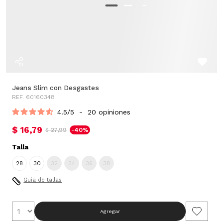
Jeans Slim con Desgastes
REF. 60160348
4.5
/
5
-
20
opiniones
$ 16,79
$ 27,99
-40%
Talla
28
30
32
34
36
38
Guia de tallas
Agregar