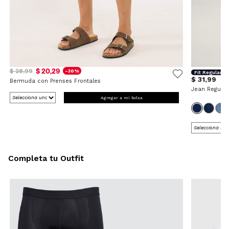
$ 20,29
$ 28,99
-30%
Fit Regular
$ 31,99
Bermuda con Prenses Frontales
Jean Regular
Agregar a mi bolsa
Completa tu Outfit