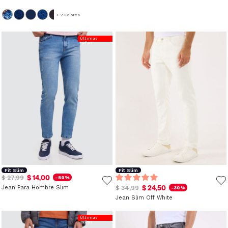
+ 2 Colores
Últimas
Tallas
Fit Slim
Fit Slim
$ 14,00
$ 27,99
-50%
$ 24,50
Jean Para Hombre Slim
$ 34,99
-30%
Jean Slim Off White
Últimas
Tallas