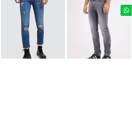
Fit Slim
Fit Slim
$ 14,00
$ 27,99
-50%
$ 24,50
Jean Para Hombre Slim
$ 34,99
-30%
Jean Slim Tono Gris Oscuro