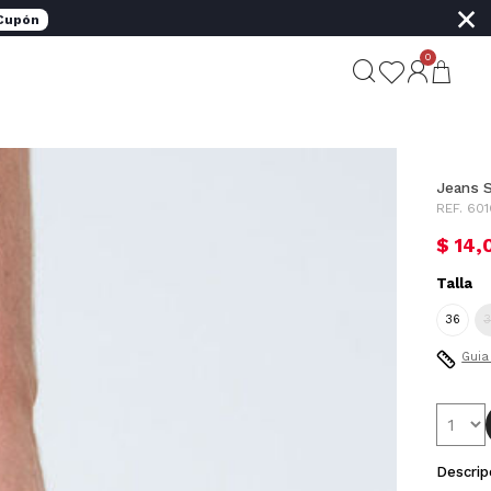
×
 Cupón
0
Jeans S
REF. 60
$ 14,
Talla
36
3
Guia
Descrip