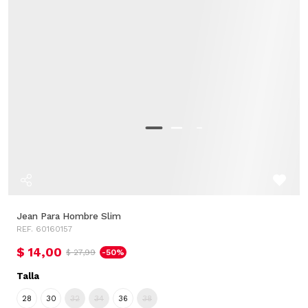
Jean Para Hombre Slim
REF. 60160157
$ 14,00
$ 27,99
-50%
Talla
28
30
32
34
36
38