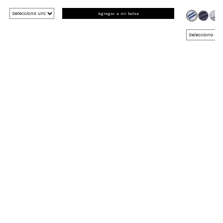
Agregar a mi bolsa
REGÍSTRATE Y RECIBE 15% OFF
EN TU PRIMERA COMPRA ONLINE
*en Nueva Colección
¡Registrate ahora!