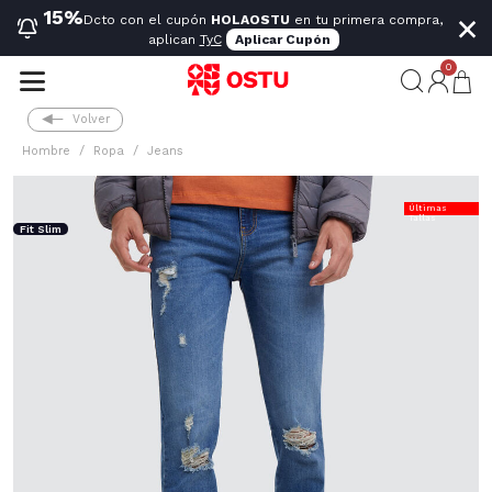
×
15%
Dcto con el cupón
HOLAOSTU
en tu primera compra,
aplican
TyC
Aplicar Cupón
0
Volver
Hombre
Ropa
Jeans
Últimas
Tallas
Fit Slim