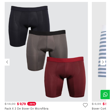
$ 9,79
$ 5,
$ 14,00
$ 6,99
-30%
Pack X 3 De Boxer En Microfibra
Boxer Corto 