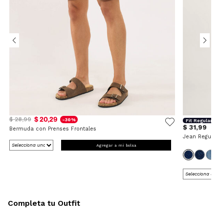
$ 20,29
$ 28,99
-30%
Fit Regular
$ 31,99
Bermuda con Prenses Frontales
Jean Regular
Agregar a mi bolsa
Completa tu Outfit