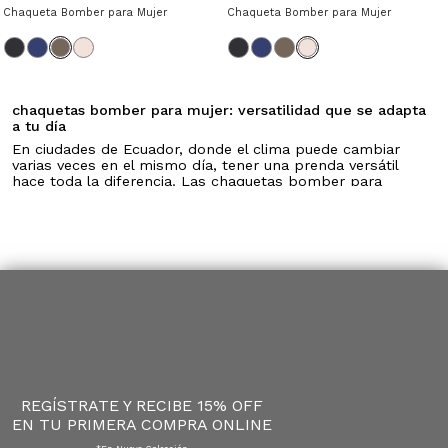
Chaqueta Bomber para Mujer
Chaqueta Bomber para Mujer
chaquetas bomber para mujer: versatilidad que se adapta
a tu día
En ciudades de Ecuador, donde el clima puede cambiar
varias veces en el mismo día, tener una prenda versátil
hace toda la diferencia. Las chaquetas bomber para
mujer de OSTU están diseñadas para acompañarte en
ese ritmo, ofreciendo abrigo ligero sin perder comodidad
ni libertad de movimiento.
Son una opción práctica para quienes necesitan salir
listas desde temprano y mantenerse cómodas hasta el
final del día. Su estructura liviana permite usarlas durante
horas, mientras que su diseño con cierre frontal, puños
ajustados y cintura elástica ayuda a mantener una silueta
definida sin ser restrictiva.
Chaquetas bomber ligeras para uso diario
Las chaquetas bomber ligeras son una de las opciones
más prácticas dentro de esta categoría. No pesan, son
fáciles de llevar y se integran sin esfuerzo a cualquier
REGÍSTRATE Y RECIBE 15% OFF
outfit.
Puedes combinarlas con camisetas para mujer, camisetas
EN TU PRIMERA COMPRA ONLINE
manga larga o blusas básicas, junto con jeans,