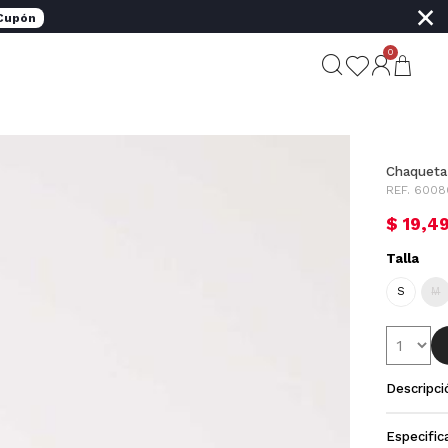
×
 Cupón
0
Chaqueta
REF. 6008
$ 19,4
Talla
S
M
Descripci
Especific