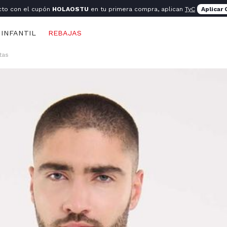
cto con el cupón
HOLAOSTU
en tu primera compra, aplican
TyC
Aplicar
INFANTIL
REBAJAS
tas