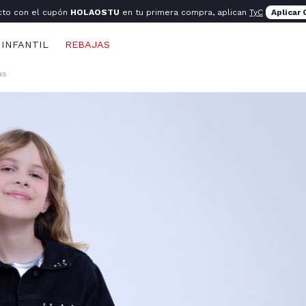
cto con el cupón
HOLAOSTU
en tu primera compra, aplican
TyC
Aplicar
INFANTIL
REBAJAS
as