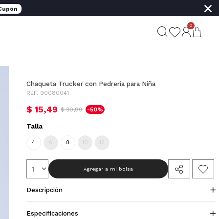
×
 Cupón
0
Chaqueta Trucker con Pedrería para Niña
REF. 90080041
$ 15,49
$ 30,99
-50%
Talla
4
6
8
10
12
Agregar a mi bolsa
Descripción
Especificaciones