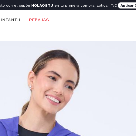
cto con el cupón
HOLAOSTU
en tu primera compra, aplican
TyC
Aplicar
INFANTIL
REBAJAS