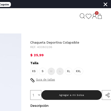
×
 Cupón
0
Chaqueta Deportiva Colapsible
REF. 40080236
$ 25,99
Talla
XS
S
M
L
XL
XXL
Guia de tallas
Agregar a mi bolsa
Descripción