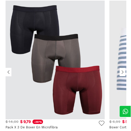
$ 9,79
$ 5,
$ 14,00
$ 6,99
-30%
Pack X 3 De Boxer En Microfibra
Boxer Corto 