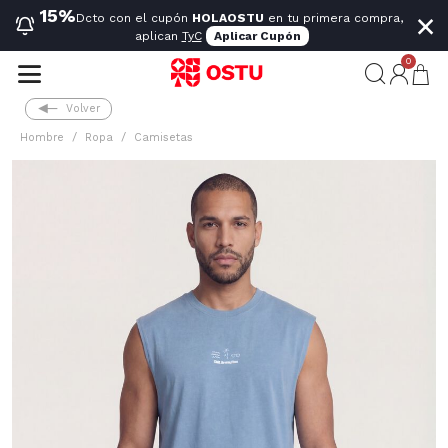
×
15%
Dcto con el cupón
HOLAOSTU
en tu primera compra,
aplican
TyC
Aplicar Cupón
0
Volver
Hombre
Ropa
Camisetas