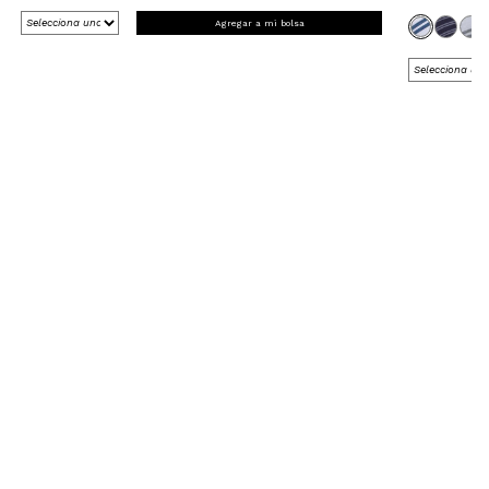
Agregar a mi bolsa
REGÍSTRATE Y RECIBE 15% OFF
EN TU PRIMERA COMPRA ONLINE
*en Nueva Colección
¡Registrate ahora!