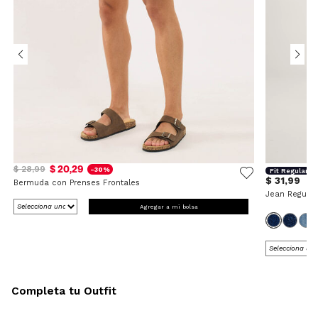
$ 20,29
$ 28,99
-30%
Fit Regular
$ 31,99
Bermuda con Prenses Frontales
Jean Regular
Agregar a mi bolsa
Completa tu Outfit