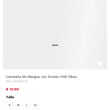
Camiseta Sin Mangas con Screen Chill Vibes
REF. 60098234
$ 15,99
Talla
S
M
L
XL