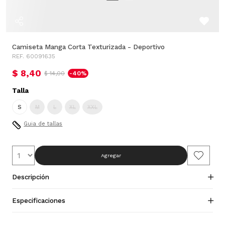
Camiseta Manga Corta Texturizada - Deportivo
REF. 60091635
$ 8,40
$ 14,00
-40%
Talla
S
M
L
XL
XXL
Guia de tallas
Agregar
Descripción
Especificaciones