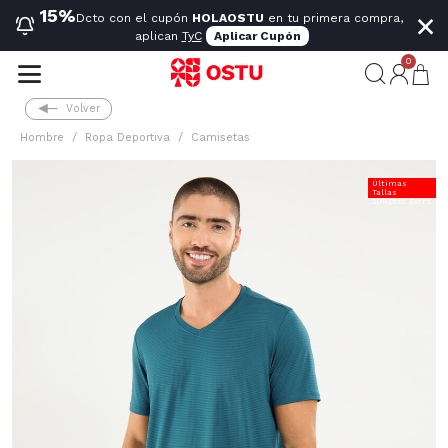
×
15%
Dcto con el cupón
HOLAOSTU
en tu primera compra,
aplican
TyC
Aplicar Cupón
0
Volver
Hombre
Ropa Deportiva
Camisetas
Últimas
Tallas
20%Dcto Extra