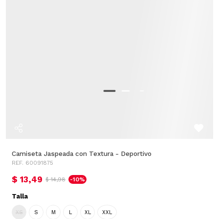
Camiseta Jaspeada con Textura - Deportivo
REF. 60091875
$ 13,49
$ 14,98
-10%
Talla
XS
S
M
L
XL
XXL