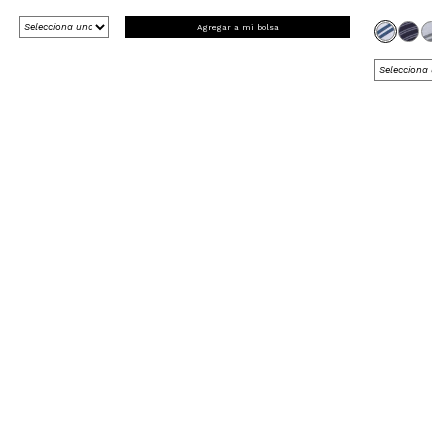
Agregar a mi bolsa
REGÍSTRATE Y RECIBE 15% OFF
EN TU PRIMERA COMPRA ONLINE
*en Nueva Colección
¡Registrate ahora!