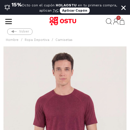
×
15%
Dcto con el cupón
HOLAOSTU
en tu primera compra,
aplican
TyC
Aplicar Cupón
0
Volver
Hombre
Ropa Deportiva
Camisetas