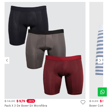
$ 9,79
$ 5,
$ 14,00
$ 6,99
-30%
Pack X 3 De Boxer En Microfibra
Boxer Corto 