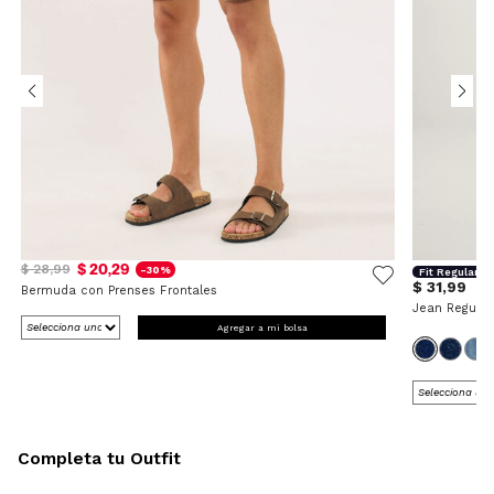
$ 20,29
$ 28,99
-30%
Fit Regular
$ 31,99
Bermuda con Prenses Frontales
Jean Regular
Agregar a mi bolsa
Completa tu Outfit