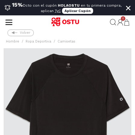
×
15%
Dcto con el cupón
HOLAOSTU
en tu primera compra,
aplican
TyC
Aplicar Cupón
0
Volver
Hombre
Ropa Deportiva
Camisetas