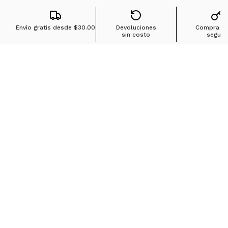
Envío gratis desde
$30.00
Devoluciones
Compra 1
sin costo
segura
Búsquedas en tendencias
Jeans para mujer
Jeans para hombre
Buzos para hombre
Camisetas para hombre
Chaquetas para hombre
Ver más
▼
Sobre Ostu
Políticas