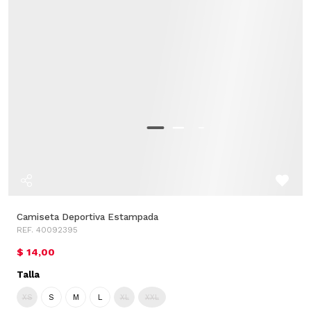
Camiseta Deportiva Estampada
REF. 40092395
$ 14,00
Talla
XS
S
M
L
XL
XXL