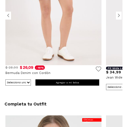
$ 26,09
$ 28,99
-10%
Fit Wide Leg
$ 34,99
Bermuda Denim con Cordón
Jean Wide L
Agregar a mi bolsa
Completa tu Outfit
Últimas
Tallas