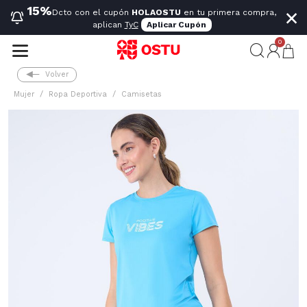
×
15%
Dcto con el cupón
HOLAOSTU
en tu primera compra,
aplican
TyC
Aplicar Cupón
0
Volver
Mujer
Ropa Deportiva
Camisetas