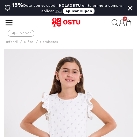
×
15%
Dcto con el cupón
HOLAOSTU
en tu primera compra,
aplican
TyC
Aplicar Cupón
0
Volver
Infantil
Niñas
Camisetas