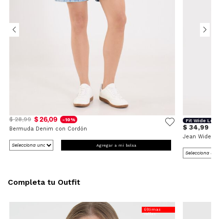
$ 26,09
$ 28,99
-10%
Fit Wide Leg
$ 34,99
Bermuda Denim con Cordón
Jean Wide L
Agregar a mi bolsa
Completa tu Outfit
Últimas
Tallas