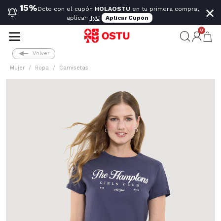
×
15%
Dcto con el cupón
HOLAOSTU
en tu primera compra,
aplican
TyC
Aplicar Cupón
0
Volver
Mujer
Ropa
Camisetas