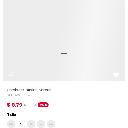
Camiseta Basica Screen
REF. 40092343
$ 8,79
$ 10,99
-20%
Talla
XS
S
M
L
XL