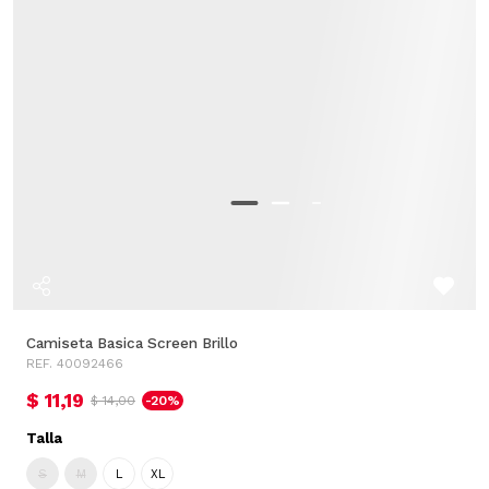
Camiseta Basica Screen Brillo
REF. 40092466
$ 11,19
$ 14,00
-20%
Talla
S
M
L
XL