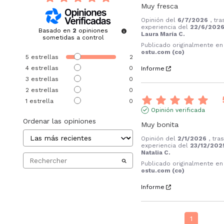
Muy fresca
Opinión del
6/7/2026
, tr
experiencia del
22/6/202
Basado en
2
opiniones
Laura María C.
sometidas a control
Publicado originalmente en
ostu.com (co)
5
estrellas
2
4
estrellas
0
Informe
3
estrellas
0
2
estrellas
0
1
estrella
0
Opinión verificada
Ordenar las opiniones
Muy bonita
Opinión del
2/1/2026
, tra
experiencia del
23/12/202
Natalia C.
Publicado originalmente en
ostu.com (co)
Informe
1