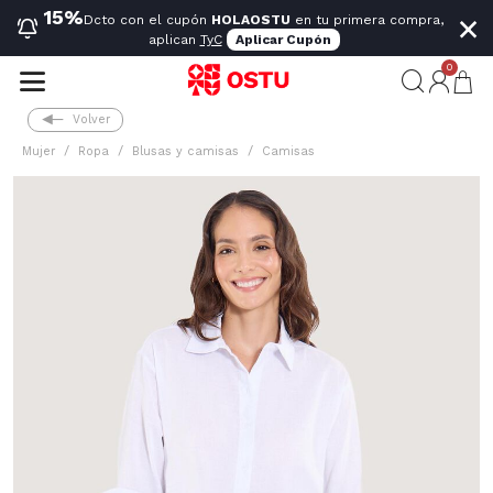
×
15%
Dcto con el cupón
HOLAOSTU
en tu primera compra,
aplican
TyC
Aplicar Cupón
0
Volver
Mujer
Ropa
Blusas y camisas
Camisas