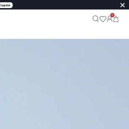
×
 Cupón
0