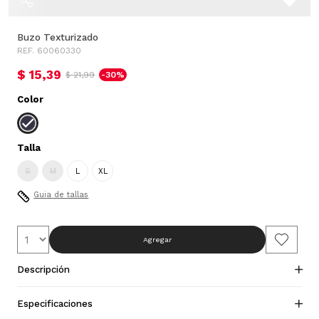
Buzo Texturizado
REF. 60060330
$ 15,39
$ 21,99
-30%
Color
Talla
S
M
L
XL
Guia de tallas
Agregar
Descripción
Especificaciones