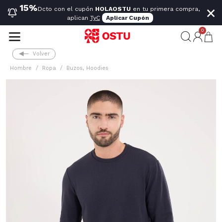
×
15%
Dcto con el cupón
HOLAOSTU
en tu primera compra,
aplican
TyC
Aplicar Cupón
0
Volver
Hombre
Ropa
Buzos, Hoodies