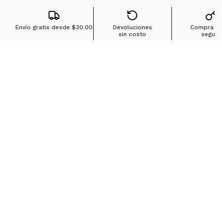
Envío gratis desde
$30.00
Devoluciones
Compra 1
sin costo
segura
Búsquedas en tendencias
Jeans para mujer
Jeans para hombre
Buzos para hombre
Camisetas para hombre
Chaquetas para hombre
Ver más
▼
Sobre Ostu
Políticas