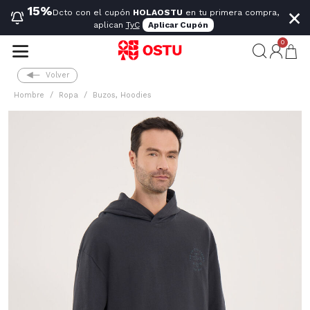
×
15%
Dcto con el cupón
HOLAOSTU
en tu primera compra,
aplican
TyC
Aplicar Cupón
0
Volver
Hombre
Ropa
Buzos, Hoodies