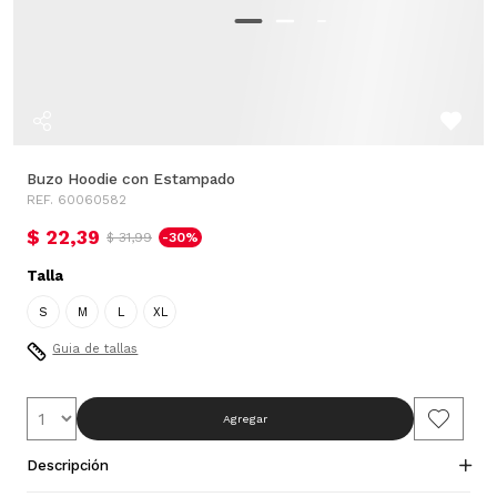
Buzo Hoodie con Estampado
REF. 60060582
$ 22,39
$ 31,99
-30%
Talla
S
M
L
XL
Guia de tallas
Agregar
Descripción