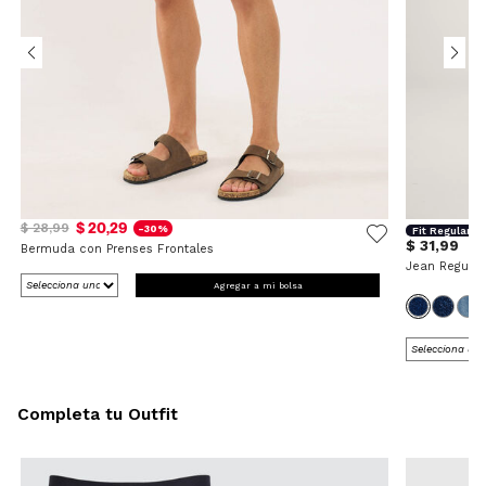
$ 20,29
$ 28,99
-30%
Fit Regular
$ 31,99
Bermuda con Prenses Frontales
Jean Regular
Agregar a mi bolsa
Completa tu Outfit