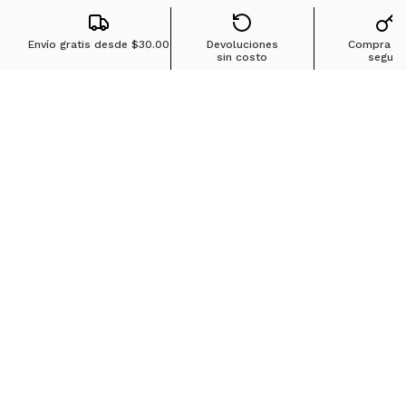
Envío gratis desde
$30.00
Devoluciones
Compra 1
sin costo
segura
Búsquedas en tendencias
Jeans para mujer
Jeans para hombre
Buzos para hombre
Camisetas para hombre
Chaquetas para hombre
Ver más
▼
Sobre Ostu
Políticas