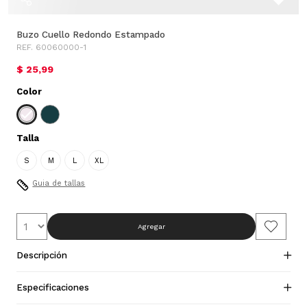
Buzo Cuello Redondo Estampado
REF. 60060000-1
$ 25,99
Color
Talla
S
M
L
XL
Guia de tallas
Agregar
Descripción
Especificaciones