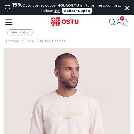
×
15%
Dcto con el cupón
HOLAOSTU
en tu primera compra,
aplican
TyC
Aplicar Cupón
0
Volver
Hombre
Ropa
Buzos, Hoodies